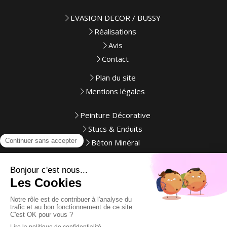
EVASION DECOR / BUSSY
Réalisations
Avis
Contact
Plan du site
Mentions légales
Peinture Décorative
Stucs & Enduits
Béton Minéral
Peintures & Revêtements Extérieur
Revêtements au sol
Peinture
Show-Room et Point de Vente
Loisirs créatifs - Anjou Déco Nature