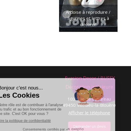
Ardoise à reproduire /
figurines et lettres à
décorer
Evasion Decor / BUSSY
Décoration intérieure
103 Rue de Landreau
49450
Villedieu-la-Blouère
Afficher le téléphone
Demander un devis